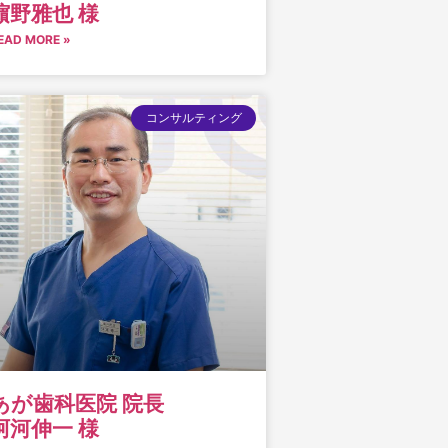
濵野雅也 様
EAD MORE »
コンサルティング
あが歯科医院 院長
阿河伸一 様