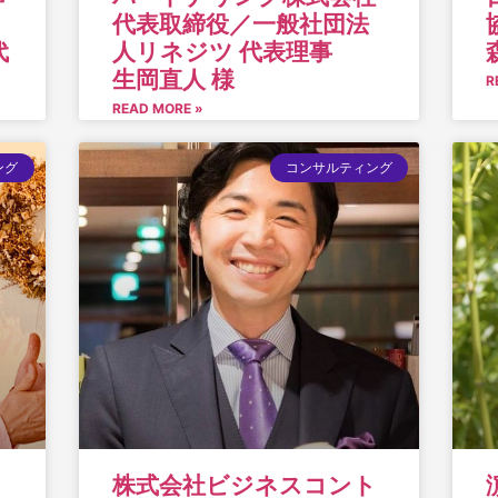
代表取締役／一般社団法
代
人リネジツ 代表理事
生岡直人 様
R
READ MORE »
ング
コンサルティング
株式会社ビジネスコント