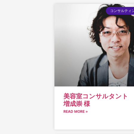
コンサルティ
美容室コンサルタント
増成崇 様
READ MORE »