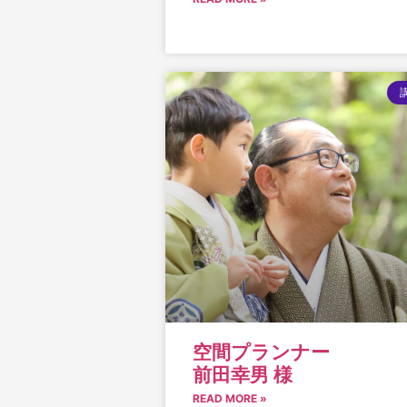
空間プランナー
前田幸男 様
READ MORE »