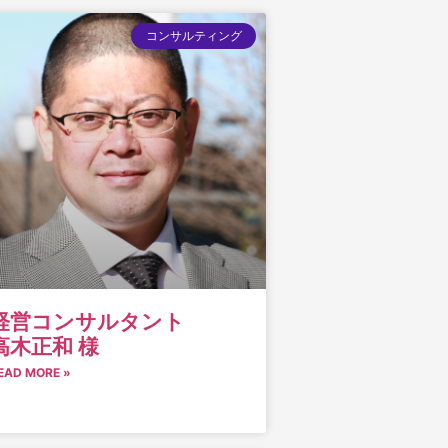
コンサルティング
経営コンサルタント
高木正和 様
EAD MORE »