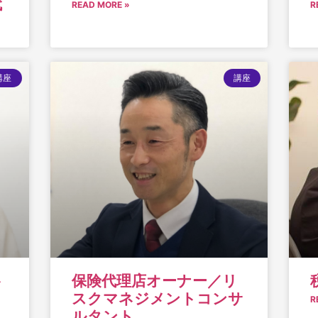
代
READ MORE »
R
講座
講座
ト
保険代理店オーナー／リ
スクマネジメントコンサ
R
ルタント