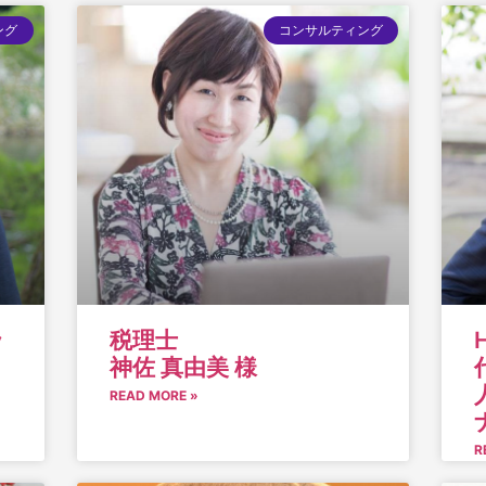
ング
コンサルティング
ッ
税理士
神佐 真由美 様
READ MORE »
R