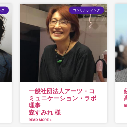
ング
コンサルティング
一般社団法人アーツ・コ
ミュニケーション・ラボ
理事
R
森すみれ 様
READ MORE »