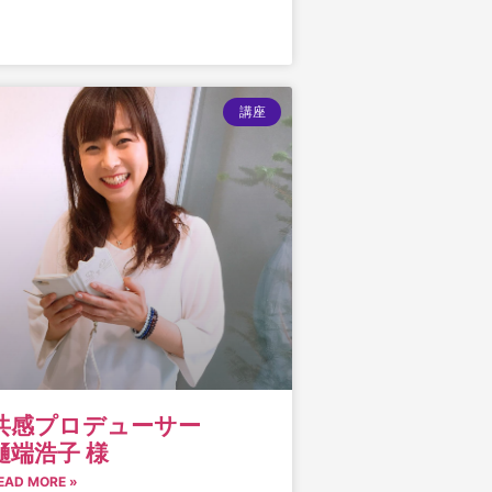
講座
共感プロデューサー
樋端浩子 様
EAD MORE »