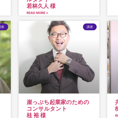
若林久人 様
READ MORE »
講座
講座
崖っぷち起業家のための
コンサルタント
桂 裕 様
R