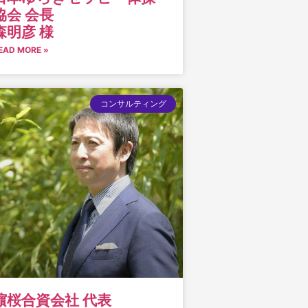
協会 会長
森明彦 様
EAD MORE »
コンサルティング
濵桜合資会社 代表