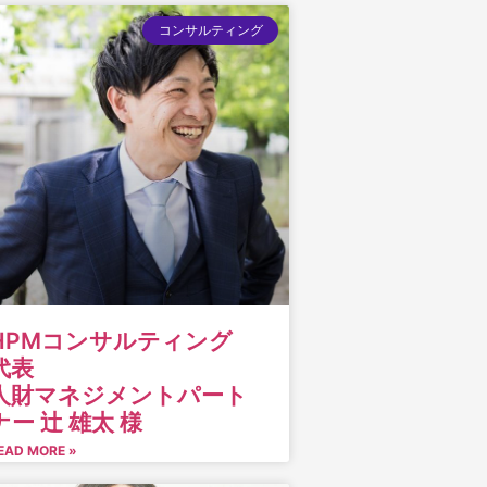
コンサルティング
HPMコンサルティング
代表
人財マネジメントパート
ナー 辻 雄太 様
EAD MORE »