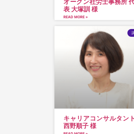
オークン社労士事務所 
表 大塚訓 様
READ MORE »
キャリアコンサルタン
西野順子 様
READ MORE »